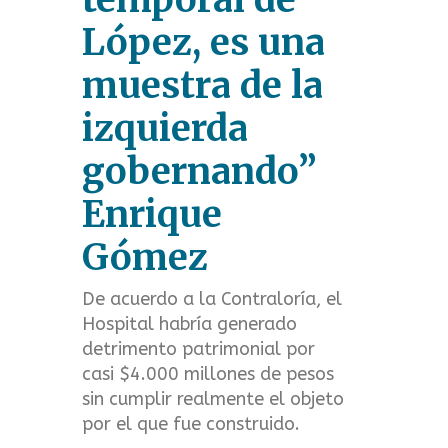
t
López, es una
m
muestra de la
e
izquierda
n
gobernando”
u
Enrique
Gómez
De acuerdo a la Contraloría, el
Hospital habría generado
detrimento patrimonial por
casi $4.000 millones de pesos
sin cumplir realmente el objeto
por el que fue construido.