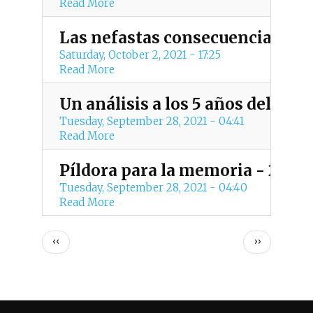
Read More
Las nefastas consecuencias del
Saturday, October 2, 2021 - 17:25
Read More
Un análisis a los 5 años del acu
Tuesday, September 28, 2021 - 04:41
Read More
Píldora para la memoria - 26 d
Tuesday, September 28, 2021 - 04:40
Read More
P
Previous
Next
‹‹
››
page
page
a
g