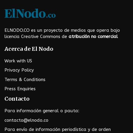
i
n
a
ELNODO.CO es un proyecto de medios que opera bajo
t
licencia Creative Commons de
atribución no comercial
i
Acerca de El Nodo
o
Work with US
n
Privacy Policy
Terms & Conditions
Press Enquiries
Contacto
Para información general o pauta:
contacto@elnodo.co
Para envío de información periodística y de orden