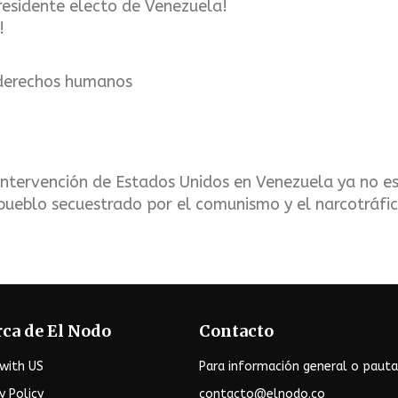
residente electo de Venezuela!
!
 derechos humanos
ntervención de Estados Unidos en Venezuela ya no es 
 pueblo secuestrado por el comunismo y el narcotráfic
ca de El Nodo
Contacto
with US
Para información general o pauta
y Policy
contacto@elnodo.co