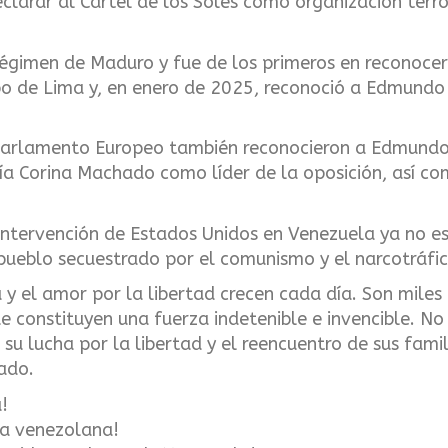
clarar al Cartel de los Soles como organización terro
égimen de Maduro y fue de los primeros en reconoce
rupo de Lima y, en enero de 2025, reconoció a Edmund
 Parlamento Europeo también reconocieron a Edmundo
ía Corina Machado como líder de la oposición, así c
.
ntervención de Estados Unidos en Venezuela ya no es 
 pueblo secuestrado por el comunismo y el narcotráfic
ia y el amor por la libertad crecen cada día. Son mil
e constituyen una fuerza indetenible e invencible. No
u lucha por la libertad y el reencuentro de sus famili
hado.
!
na venezolana!