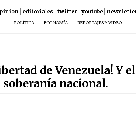
pinion
editoriales
twitter
youtube
newslette
Main
POLÍTICA
ECONOMÍA
REPORTAJES Y VIDEO
Navigation
navigation
sub
menus
libertad de Venezuela! Y e
a soberanía nacional.