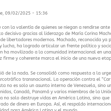
e, 09/02/2025 - 15:36
e con la valentía de quienes se niegan a rendirse ante 
o decisivo gracias al liderazgo de María Corina Mac
 de libertadores modernos. Machado, reconocida ya 
y lucha, ha logrado articular un frente político y soc
n ha movilizado a la comunidad internacional en una 
 firme y coherente marca el inicio de una nueva etapa
ió de la nada. Se consolidó como respuesta a la urge
arcotráfico transnacional. La operación contra el “Car
ista no es solo un asunto interno de Venezuela, sino 
Unidos, Canadá, Panamá y varios miembros de la Unió
 no solo destruye vidas en América Latina, sino que 
ado de dinero en Europa. Así, el respaldo internaciona
ridad para América Latina y el mundo.