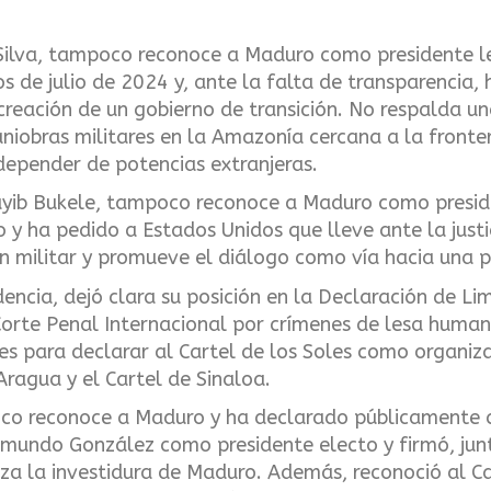
a Silva, tampoco reconoce a Maduro como presidente le
ios de julio de 2024 y, ante la falta de transparencia
creación de un gobierno de transición. No respalda una
niobras militares en la Amazonía cercana a la fronter
 depender de potencias extranjeras.
 Nayib Bukele, tampoco reconoce a Maduro como presi
o y ha pedido a Estados Unidos que lleve ante la justi
n militar y promueve el diálogo como vía hacia una 
dencia, dejó clara su posición en la Declaración de L
 Corte Penal Internacional por crímenes de lesa huma
 para declarar al Cartel de los Soles como organiza
ragua y el Cartel de Sinaloa.
co reconoce a Maduro y ha declarado públicamente 
mundo González como presidente electo y firmó, junt
za la investidura de Maduro. Además, reconoció al C