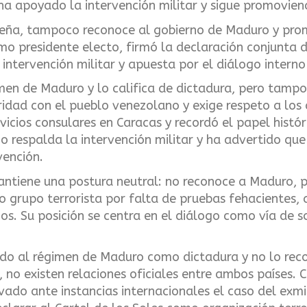
ha apoyado la intervención militar y sigue promovien
eña, tampoco reconoce al gobierno de Maduro y prom
 presidente electo, firmó la declaración conjunta 
 intervención militar y apuesta por el diálogo intern
gimen de Maduro y lo califica de dictadura, pero ta
ridad con el pueblo venezolano y exige respeto a lo
icios consulares en Caracas y recordó el papel histór
 respalda la intervención militar y ha advertido que 
vención.
antiene una postura neutral: no reconoce a Maduro,
mo grupo terrorista por falta de pruebas fehacientes
s. Su posición se centra en el diálogo como vía de so
icado al régimen de Maduro como dictadura y no lo re
, no existen relaciones oficiales entre ambos países.
evado ante instancias internacionales el caso del exm