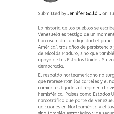
Submitted by
Jennifer Galló…
on
Tu
La historia de los pueblos se escrib
Venezuela es testigo de un moment
han asumido con dignidad el papel
América”, tras años de persistencia 
de Nicolás Maduro, sino que tambié
apoyo de los Estados Unidos. Su voz
democracia.
El respaldo norteamericano no surg
que representan los carteles y el n
criminales ligados al régimen chav
hemisférica. Países como Estados 
narcotráfico que parte de Venezuela
adicciones en Norteamérica y el lav
sino también estratégico y de segu