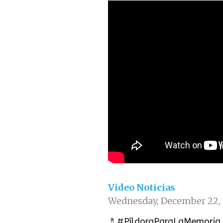
Video Noticias
Wednesday, December 22, 
💊
#PíldoraParaLaMemoria