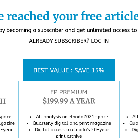
e reached your free article
by becoming a subscriber and get unlimited access to 
ALREADY SUBSCRIBER?
LOG IN
BEST VALUE : SAVE 15%
FP PREMIUM
$199.99 A YEAR
TH
All analysis on elnodo2021.space
.space
Al
Quarterly digital and print magazine
agazine
Qua
Digital access to elnodo's 50-year
0-year
Di
print archive