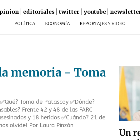
pinion
editoriales
twitter
youtube
newslette
Main
POLÍTICA
ECONOMÍA
REPORTAJES Y VIDEO
Navigation
navigation
sub
menus
 la memoria - Toma
✅Qué? Toma de Patascoy ✅Dónde?
sables? Frente 42 y 48 de las FARC
sesinados y 18 heridos ✅Cuándo? 21 de
nos olvide! Por Laura Pinzón
Un r