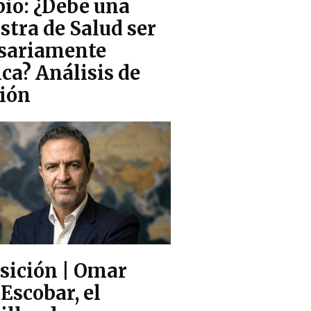
io: ¿Debe una
t
stra de Salud ser
sariamente
m
ca? Análisis de
e
ión
n
u
sición | Omar
Escobar, el