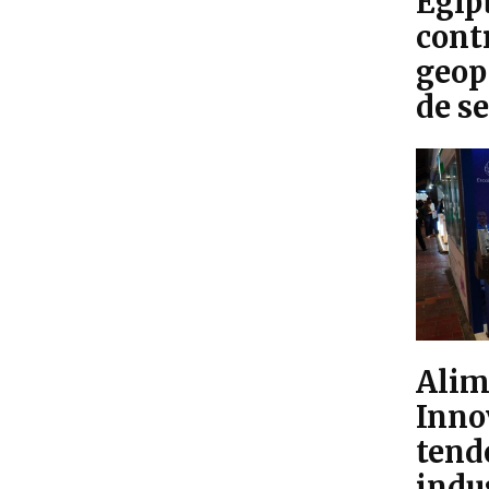
Egip
cont
geop
de s
Alim
Inno
tend
indu