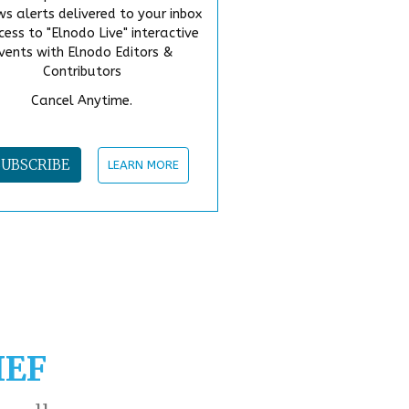
s alerts delivered to your inbox
cess to "Elnodo Live" interactive
vents with Elnodo Editors &
Contributors
Cancel Anytime.
SUBSCRIBE
LEARN MORE
IEF