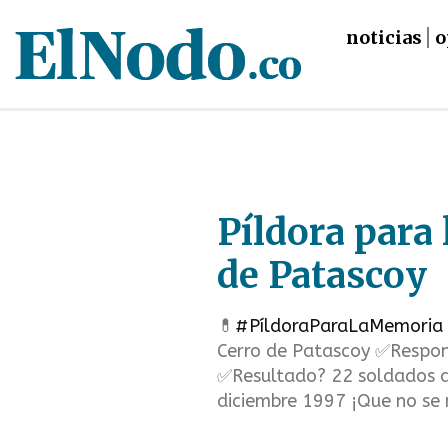
noticias
o
Skip
to
main
Píldora para
content
de Patascoy
💊
#PíldoraParaLaMemoria
Cerro de Patascoy ✅Respon
✅Resultado? 22 soldados a
diciembre 1997 ¡Que no se 