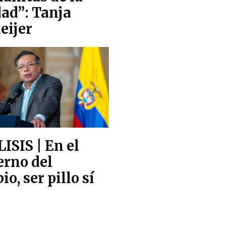
dad”: Tanja
eijer
ISIS | En el
erno del
o, ser pillo sí