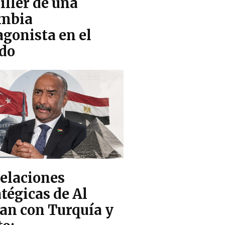
iller de una
mbia
agonista en el
do
relaciones
tégicas de Al
an con Turquía y