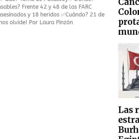
Canc
sables? Frente 42 y 48 de las FARC
Colo
sesinados y 18 heridos ✅Cuándo? 21 de
prot
nos olvide! Por Laura Pinzón
mun
Las 
estra
Burh