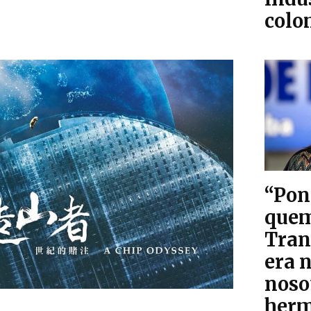
colo
“Pon
que
Tran
era n
noso
herm