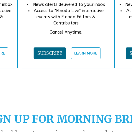
News alerts delivered to your inbox
r inbox
New
Access to "Elnodo Live" interactive
active
Ac
events with Elnodo Editors &
 &
e
Contributors
Cancel Anytime.
SUBSCRIBE
LEARN MORE
ORE
GN UP FOR MORNING BR