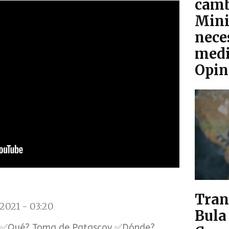
camb
Mini
nece
medi
Opin
Tran
2021 - 03:20
Bula 
✅Qué? Toma de Patascoy ✅Dónde?