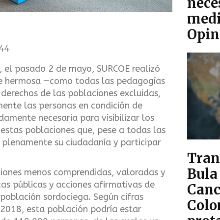
nece
medi
Opin
:44
3, el pasado 2 de mayo, SURCOE realizó
te hermosa —como todas las pedagogías
s derechos de las poblaciones excluidas,
mente las personas en condición de
amente necesaria para visibilizar los
 estas poblaciones que, pese a todas las
r plenamente su ciudadanía y participar
Tran
Bula 
ciones menos comprendidas, valoradas y
cas públicas y acciones afirmativas de
Canc
 población sordociega. Según cifras
Colo
 2018, esta población podría estar