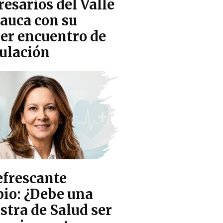
esarios del Valle
t
Cauca con su
er encuentro de
m
culación
e
n
u
efrescante
io: ¿Debe una
stra de Salud ser