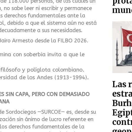
prot
de 118.000 personas, de las cuales un
 no sabe leer ni escribir y permanece
mun
us derechos fundamentales ante la
rol, debido a que el sistema aún no está
decuadamente a sus necesidades.
 Jairo Armesto desde la FILBO 2026.
mina con soberbia invita a que le
filósofo y políglota colombiano.
ersidad de los Andes (1913-1994).
Las 
estra
ES SIN CAPA, PERO CON DEMASIADO
Burh
ANA
Egip
de Sordociegos —SURCOE— es, desde su
zación sin ánimo de lucro referente en
cont
 los derechos fundamentales de la
geop