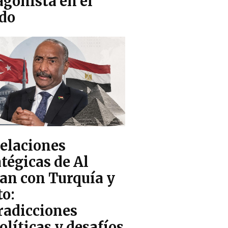
agonista en el
do
relaciones
tégicas de Al
an con Turquía y
to:
radicciones
olíticas y desafíos