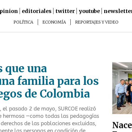
pinion
editoriales
twitter
youtube
newslette
Main
POLÍTICA
ECONOMÍA
REPORTAJES Y VIDEO
Navigation
navigation
sub
menus
 que una
una familia para los
iegos de Colombia
3, el pasado 2 de mayo, SURCOE realizó
te hermosa —como todas las pedagogías
Nace
s derechos de las poblaciones excluidas,
mente las personas en condición de