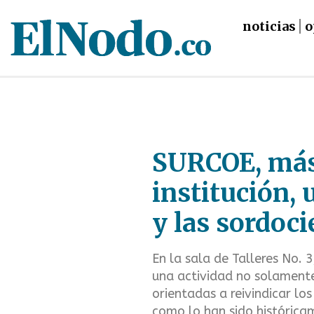
noticias
o
Skip
to
main
SURCOE, más
content
institución, 
y las sordoc
En la sala de Talleres No. 
una actividad no solamen
orientadas a reivindicar lo
como lo han sido histórica