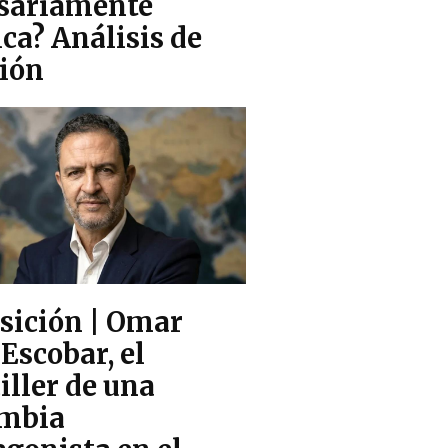
sariamente
ca? Análisis de
ión
sición | Omar
Escobar, el
iller de una
mbia