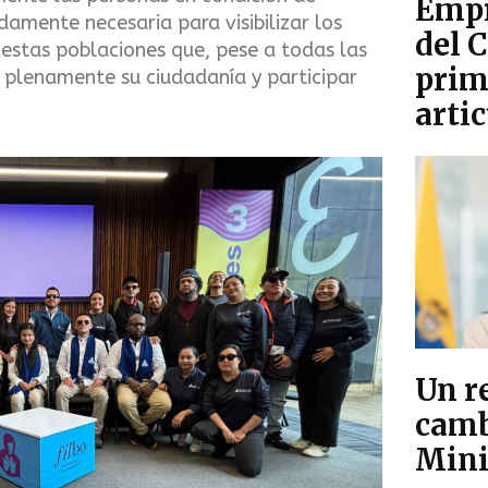
Empr
amente necesaria para visibilizar los
del 
 estas poblaciones que, pese a todas las
prim
r plenamente su ciudadanía y participar
arti
Un r
camb
Mini