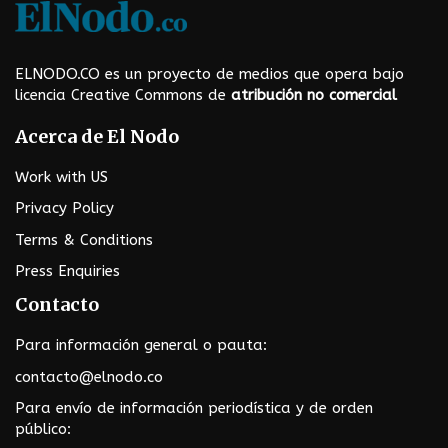
t
m
ELNODO.CO es un proyecto de medios que opera bajo
e
licencia Creative Commons de
atribución no comercial
Acerca de El Nodo
n
Work with US
u
Privacy Policy
Terms & Conditions
Press Enquiries
Contacto
Para información general o pauta:
contacto@elnodo.co
Para envío de información periodística y de orden
público: