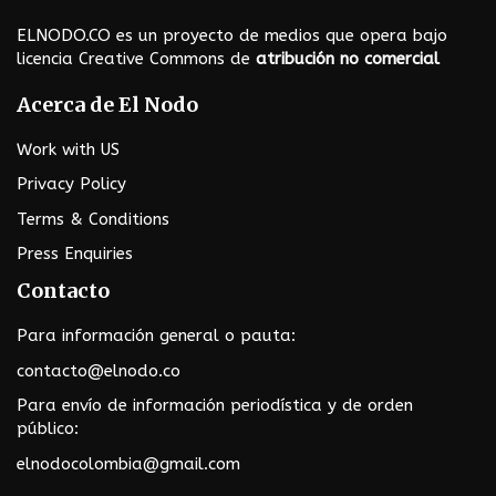
t
ELNODO.CO es un proyecto de medios que opera bajo
m
licencia Creative Commons de
atribución no comercial
e
Acerca de El Nodo
n
Work with US
Privacy Policy
u
Terms & Conditions
Press Enquiries
Contacto
Para información general o pauta:
contacto@elnodo.co
Para envío de información periodística y de orden
público:
elnodocolombia@gmail.com